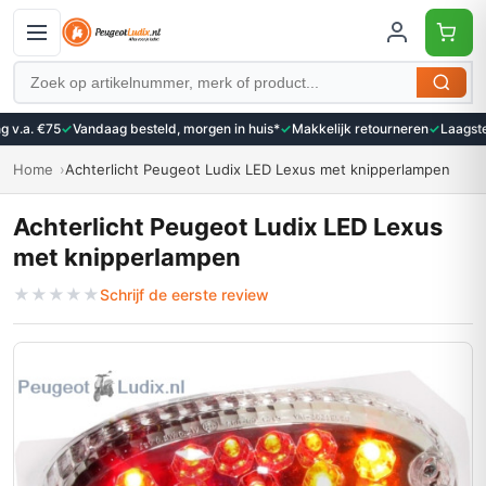
Zoeken
 v.a. €75
✓
Vandaag besteld, morgen in huis*
✓
Makkelijk retourneren
✓
Laagste 
Home
Achterlicht Peugeot Ludix LED Lexus met knipperlampen
Achterlicht Peugeot Ludix LED Lexus
met knipperlampen
★
★
★
★
★
Schrijf de eerste review