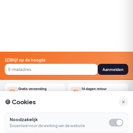
📧
Blijf op de hoogte
Aanmelden
Gratis verzending
14 dagen retour
Vanaf €75
Gemakkelijk online regelen
🍪 Cookies
×
Snel geleverd
Klantenservice
Morgen in huis*
Ma-Vr 09:00-16:30
Noodzakelijk
Essentieel voor de werking van de website
Bellen
E-mail